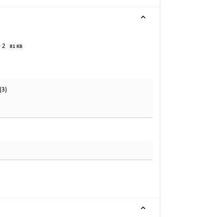
e 2
81 KB
(3)