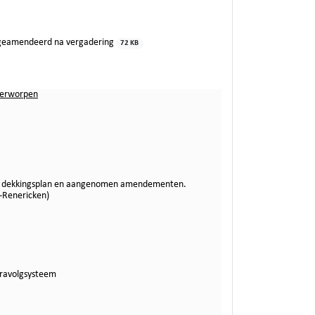
geamendeerd na vergadering
72 KB
verworpen
eel dekkingsplan en aangenomen amendementen.
s-Renericken)
eravolgsysteem