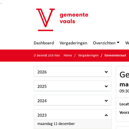
Ga naar de inhoud van deze pagina
Ga naar het zoeken
Ga naar het menu
Dashboard
Vergaderingen
Overzichten
W
U bevindt zich hier:
Home
Vergaderingen
Gemeenteraad
2026
Ge
ma
2025
09:3
2024
Locat
Voorz
2023
2023
maandag 11 december