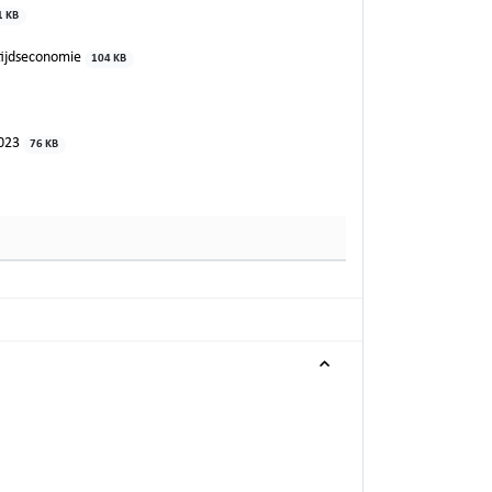
1 KB
etijdseconomie
104 KB
1023
76 KB