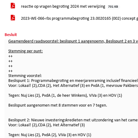
reactie op vragen begroting 2024 met verwijzing
701 KB
2023-WE-066-rbs programmabegroting 23.0020165 (002) concept 
Besluit
Geamendeerd raadsvoorstel: beslispunt 1 aangenoemn, Beslispunt 2 en 3 
Stemming per punt:
++
++
++
++
Stemming voorstel:
Beslispunt 1: Programmabegroting en meerjarenraming inclusief financi
Voor: Lokaal! (2),CDA (2), Het Alternatief (3) en PvdA (1, mevrouw Pakbier
Tegen: Nuj Lies (2), PvdA (1, de heer Winkens), ViVa (3) en HDV (1)
Beslispunt aangenomen met 8 stemmen voor en 7 tegen.
Beslispunt 2: Nieuwe investeringskredieten met uitzondering van het cam
Voor: Lokaal! (2),CDA (2), Het Alternatief (3)
Tegen: Nuj Lies (2), PvdA (2), ViVa (3) en HDV (1)