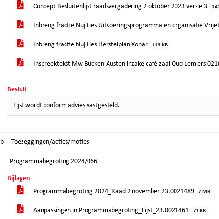
Concept Besluitenlijst raadsvergadering 2 oktober 2023 versie 3
14
Inbreng fractie Nuj Lies Uitvoeringsprogramma en organisatie Vrij
Inbreng fractie Nuj Lies Herstelplan Xonar
113 KB
Inspreektekst Mw Bücken-Austen inzake café zaal Oud Lemiers 02
Besluit
Lijst wordt conform advies vastgesteld.
.b
Toezeggingen/acties/moties
Programmabegroting 2024/066
Bijlagen
Programmabegroting 2024_Raad 2 november 23.0021489
7 MB
Aanpassingen in Programmabegroting_Lijst_23.0021461
73 KB