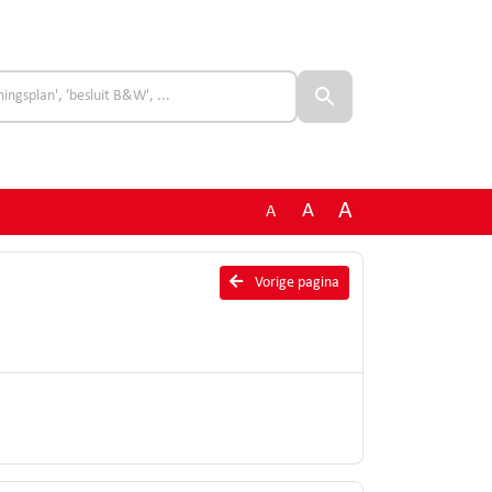
A
A
A
Vorige pagina