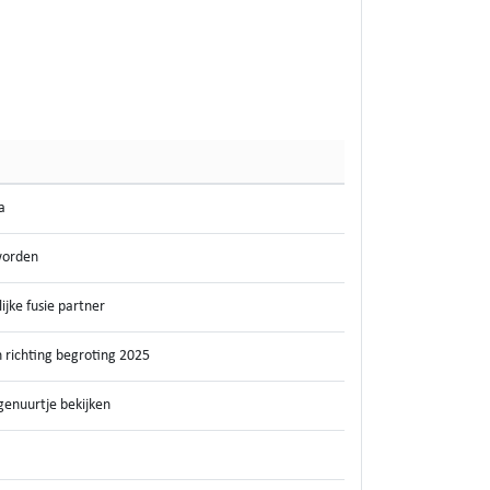
a
 worden
ijke fusie partner
 richting begroting 2025
genuurtje bekijken