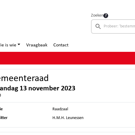
Zoeken
ie is wie
Vraagbaak
Contact
meenteraad
andag 13 november 2023
0
ie
Raadzaal
itter
H.M.H. Leunessen