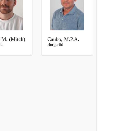
 M. (Mitch)
Caubo, M.P.A.
id
Burgerlid