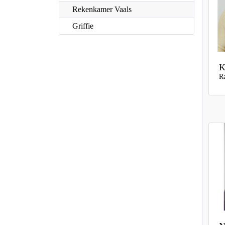
Rekenkamer Vaals
Griffie
K
Ra
N