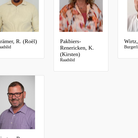
rämer, R. (Roël)
Pakbiers-
Wirtz,
adslid
Burgerl
Renericken, K.
(Kirsten)
Raadslid
iesten, R.