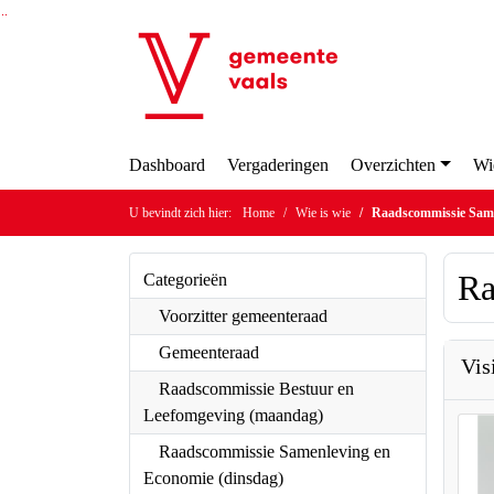
Ga naar de inhoud van deze pagina
Ga naar het zoeken
Ga naar het menu
Dashboard
Vergaderingen
Overzichten
W
U bevindt zich hier:
Home
Wie is wie
Raadscommissie Sam
Ra
Categorieën
Voorzitter gemeenteraad
Gemeenteraad
Vis
Raadscommissie Bestuur en
Leefomgeving (maandag)
Raadscommissie Samenleving en
Economie (dinsdag)