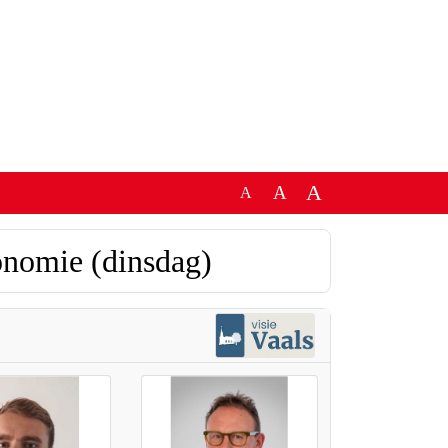
A
A
A
nomie (dinsdag)