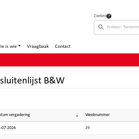
Zoeken
ie is wie
Vraagbaak
Contact
sluitenlijst B&W
tum vergadering
Weeknummer
-07-2026
29