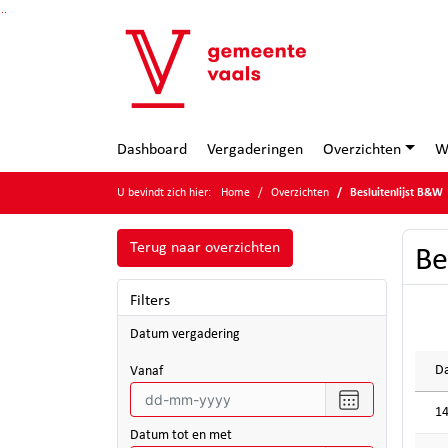
Ga naar de inhoud van deze pagina
Ga naar het zoeken
Ga naar het menu
Dashboard
Vergaderingen
Overzichten
W
U bevindt zich hier:
Home
Overzichten
Besluitenlijst B&W
Terug naar overzichten
Be
Filters
Datum vergadering
Da
vanaf
Selecteer
14
een
datum
Datum tot en met