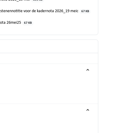
stenennotitie voor de kadernota 2026_19 meic
67 KB
ota 26mei25
67 KB