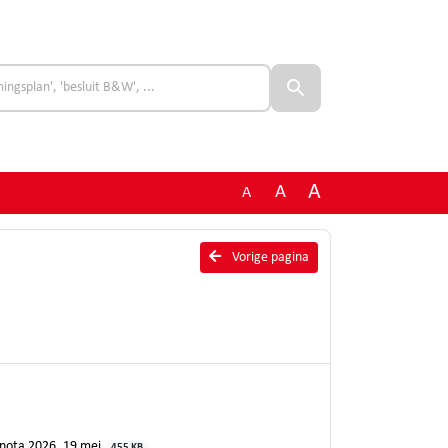
A
A
A
Vorige pagina
rnota 2026_19 mei
455 KB