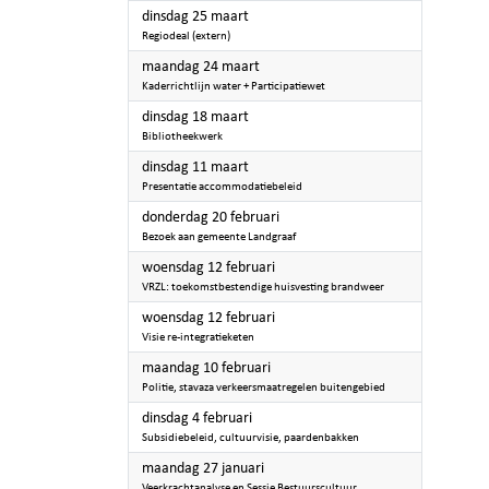
2025
dinsdag 25 maart
Regiodeal (extern)
2025
maandag 24 maart
Kaderrichtlijn water + Participatiewet
2025
dinsdag 18 maart
Bibliotheekwerk
2025
dinsdag 11 maart
Presentatie accommodatiebeleid
2025
donderdag 20 februari
Bezoek aan gemeente Landgraaf
2025
woensdag 12 februari
VRZL: toekomstbestendige huisvesting brandweer
2025
woensdag 12 februari
Visie re-integratieketen
2025
maandag 10 februari
Politie, stavaza verkeersmaatregelen buitengebied
2025
dinsdag 4 februari
Subsidiebeleid, cultuurvisie, paardenbakken
2025
maandag 27 januari
Veerkrachtanalyse en Sessie Bestuurscultuur