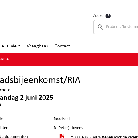
Zoeken
ie is wie
Vraagbaak
Contact
t/RIA
adsbijeenkomst/RIA
rnota
ndag 2 juni 2025
0
ie
Raadzaal
itter
P. (Peter) Hovens
da documenten
25.0016285 Bouwstenen voor de kade