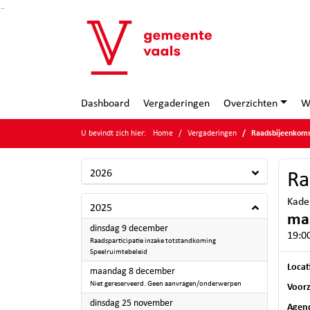
Ga naar de inhoud van deze pagina
Ga naar het zoeken
Ga naar het menu
Dashboard
Vergaderingen
Overzichten
W
U bevindt zich hier:
Home
Vergaderingen
Raadsbijeenkoms
2026
Ra
Kade
2025
maa
2025
dinsdag 9 december
19:0
Raadsparticipatie inzake totstandkoming
Speelruimtebeleid
Locat
2025
maandag 8 december
Niet gereserveerd. Geen aanvragen/onderwerpen
Voorz
2025
dinsdag 25 november
Agen