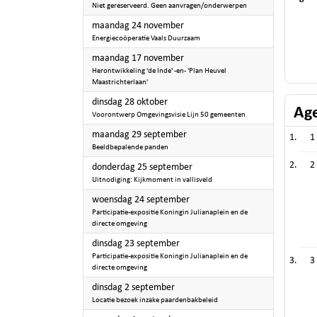
Niet gereserveerd. Geen aanvragen/onderwerpen
2025
maandag 24 november
Energiecoöperatie Vaals Duurzaam
2025
maandag 17 november
Herontwikkeling 'de Inde' -en- 'Plan Heuvel
Maastrichterlaan'
2025
dinsdag 28 oktober
Ag
Voorontwerp Omgevingsvisie Lijn 50 gemeenten
2025
maandag 29 september
1
Beeldbepalende panden
2
2025
donderdag 25 september
Uitnodiging: Kijkmoment in vallisveld
2025
woensdag 24 september
Participatie-expositie Koningin Julianaplein en de
directe omgeving
2025
dinsdag 23 september
Participatie-expositie Koningin Julianaplein en de
3
directe omgeving
2025
dinsdag 2 september
Locatie bezoek inzake paardenbakbeleid