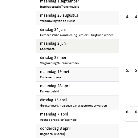
2025
maandag 1 september
Inspiratiesessie Transitievisie
2025
maandag 25 augustus
4
Verbouwing van de Suisse
2025
dinsdag 24 juni
Gemeenschapsvoorziening Lemiers + Krijtland wonen
2025
maandag 2 juni
Kadernota
2025
dinsdag 27 mei
Vergroening/bureau Verbeek
5
2025
maandag 19 mei
Cottesserhoeve
2025
maandag 28 april
Parkeerbeleid
2025
dinsdag 15 april
Gereserveerd, nog geen aanvragen/onderwerpen
6
2025
maandag 7 april
Agenda brede leefbaarheid
2025
donderdag 3 april
Regiodeal (extern)