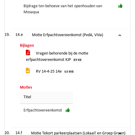
Bijdrage ten behoeve van het openhouden van
Mosaqua
14.e
Motie Erfpachtovereenkomst (PvdA, ViVa)
Bijlagen
Vragen behorende bij de motie
erfpachtovereenkomst KJP
89 KB
RV 14-4-25 14e
63 MB
Moties
Titel
Erfpachtovereenkomst
14.f
Motie Tekort parkeerplaatsen (Lokaal! en Groep Groen)