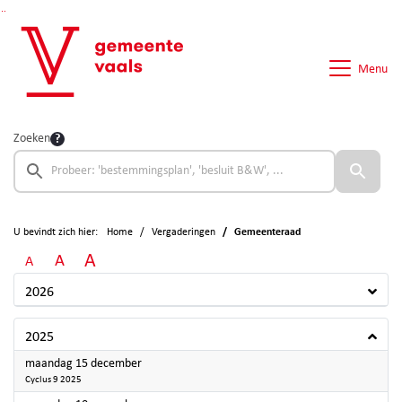
Ga naar de inhoud van deze pagina
Ga naar het zoeken
Ga naar het menu
Menu
Zoeken
U bevindt zich hier:
Home
Vergaderingen
Gemeenteraad
A
A
A
2026
2025
2025
maandag 15 december
Cyclus 9 2025