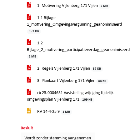
1. Motivering Vijlenberg 171 Vijlen
2 MB
1.1 Bijlage
1_motivering_Omgevingsvergunning_geanonimiseerd
952 KB
1.2
Bijlage_2_motivering_participatieverslag_geanonimiseerd
2 MB
2. Regels Vijlenberg 171 Vijlen
87 KB
3. Plankaart Vijlenberg 171 Vijlen
44 KB
rb 25.0004631 Vaststelling wijziging tijdelijk
omgevingsplan Vijlenberg 171
109 KB
RV 14-4-25 9
1 MB
Besluit
Wordt zonder stemming aangenomen