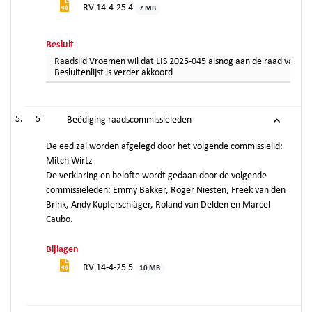
RV 14-4-25 4
7 MB
Besluit
Raadslid Vroemen wil dat LIS 2025-045 alsnog aan de raad van 17-
Besluitenlijst is verder akkoord
5
Beëdiging raadscommissieleden
De eed zal worden afgelegd door het volgende commissielid:
Mitch Wirtz
De verklaring en belofte wordt gedaan door de volgende
commissieleden: Emmy Bakker, Roger Niesten, Freek van den
Brink, Andy Kupferschläger, Roland van Delden en Marcel
Caubo.
Bijlagen
RV 14-4-25 5
10 MB