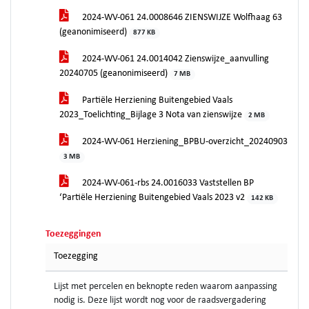
2024-WV-061 24.0008646 ZIENSWIJZE Wolfhaag 63
(geanonimiseerd)
877 KB
2024-WV-061 24.0014042 Zienswijze_aanvulling
20240705 (geanonimiseerd)
7 MB
Partiële Herziening Buitengebied Vaals
2023_Toelichting_Bijlage 3 Nota van zienswijze
2 MB
2024-WV-061 Herziening_BPBU-overzicht_20240903
3 MB
2024-WV-061-rbs 24.0016033 Vaststellen BP
‘Partiële Herziening Buitengebied Vaals 2023 v2
142 KB
Toezeggingen
Toezegging
Lijst met percelen en beknopte reden waarom aanpassing
nodig is. Deze lijst wordt nog voor de raadsvergadering