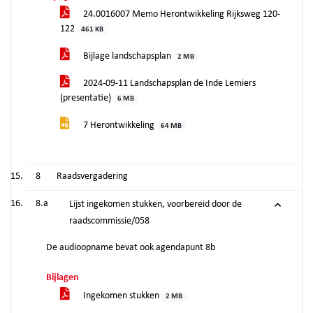
24.0016007 Memo Herontwikkeling Rijksweg 120-
122
461 KB
Bijlage landschapsplan
2 MB
2024-09-11 Landschapsplan de Inde Lemiers
(presentatie)
6 MB
7 Herontwikkeling
64 MB
8
Raadsvergadering
8.a
Lijst ingekomen stukken, voorbereid door de
raadscommissie/058
De audioopname bevat ook agendapunt 8b
Bijlagen
Ingekomen stukken
2 MB