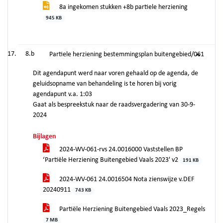
8a ingekomen stukken +8b partiele herziening
945 KB
8.b
Partiele herziening bestemmingsplan buitengebied/061
Dit agendapunt werd naar voren gehaald op de agenda, de
geluidsopname van behandeling is te horen bij vorig
agendapunt v.a. 1:03
Gaat als bespreekstuk naar de raadsvergadering van 30-9-
2024
Bijlagen
2024-WV-061-rvs 24.0016000 Vaststellen BP
‘Partiële Herziening Buitengebied Vaals 2023' v2
191 KB
2024-WV-061 24.0016504 Nota zienswijze v.DEF
20240911
743 KB
Partiële Herziening Buitengebied Vaals 2023_Regels
7 MB