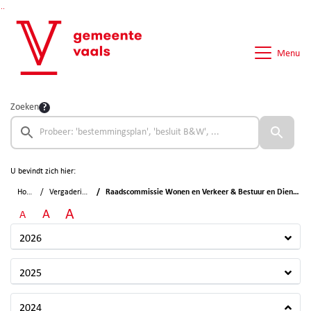
Ga naar de inhoud van deze pagina
Ga naar het zoeken
Ga naar het menu
Menu
Zoeken
U bevindt zich hier:
Home
Vergaderingen
Raadscommissie Wonen en Verkeer & Bestuur en Dienstverlening
A
A
A
2026
2025
2024