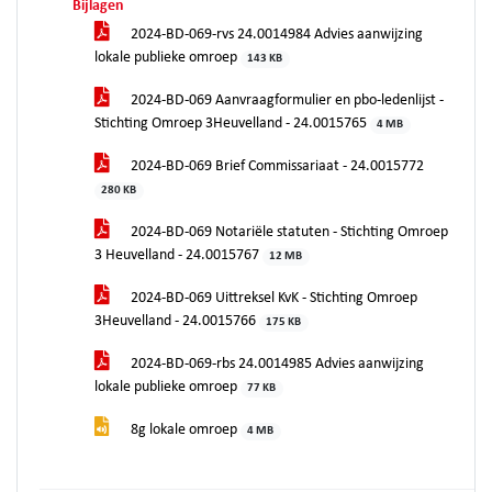
Bijlagen
2024-BD-069-rvs 24.0014984 Advies aanwijzing
lokale publieke omroep
143 KB
2024-BD-069 Aanvraagformulier en pbo-ledenlijst -
Stichting Omroep 3Heuvelland - 24.0015765
4 MB
2024-BD-069 Brief Commissariaat - 24.0015772
280 KB
2024-BD-069 Notariële statuten - Stichting Omroep
3 Heuvelland - 24.0015767
12 MB
2024-BD-069 Uittreksel KvK - Stichting Omroep
3Heuvelland - 24.0015766
175 KB
2024-BD-069-rbs 24.0014985 Advies aanwijzing
lokale publieke omroep
77 KB
8g lokale omroep
4 MB