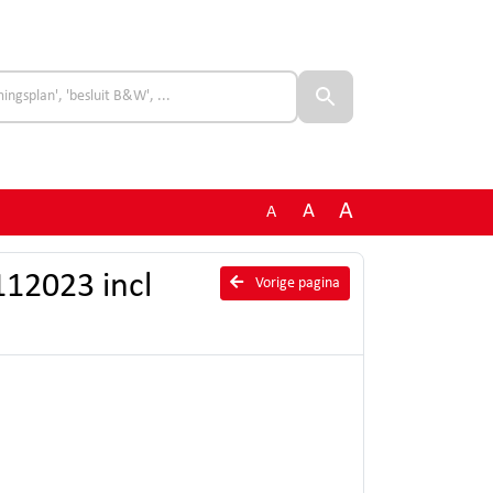
A
A
A
112023 incl
Vorige pagina