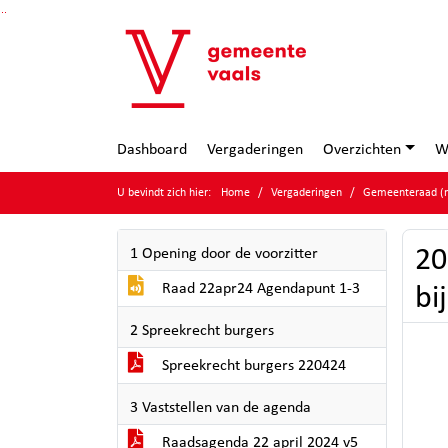
Ga naar de inhoud van deze pagina
Ga naar het zoeken
Ga naar het menu
Dashboard
Vergaderingen
Overzichten
W
U bevindt zich hier:
Home
Vergaderingen
Gemeenteraad (m
20
1 Opening door de voorzitter
Raad 22apr24 Agendapunt 1-3
bi
2 Spreekrecht burgers
Spreekrecht burgers 220424
3 Vaststellen van de agenda
Raadsagenda 22 april 2024 v5