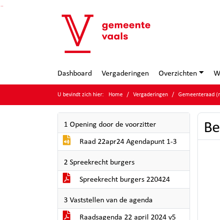
Ga naar de inhoud van deze pagina
Ga naar het zoeken
Ga naar het menu
Dashboard
Vergaderingen
Overzichten
W
U bevindt zich hier:
Home
Vergaderingen
Gemeenteraad (m
Be
1 Opening door de voorzitter
Raad 22apr24 Agendapunt 1-3
2 Spreekrecht burgers
Spreekrecht burgers 220424
3 Vaststellen van de agenda
Raadsagenda 22 april 2024 v5