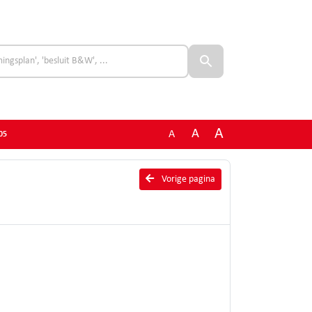
A
A
A
05
Vorige pagina