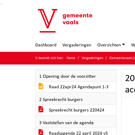
Ga naar de inhoud van deze pagina
Ga naar het zoeken
Ga naar het menu
Dashboard
Vergaderingen
Overzichten
W
U bevindt zich hier:
Home
Vergaderingen
Gemeenteraad (m
20
1 Opening door de voorzitter
Raad 22apr24 Agendapunt 1-3
ac
2 Spreekrecht burgers
Spreekrecht burgers 220424
3 Vaststellen van de agenda
Raadsagenda 22 april 2024 v5